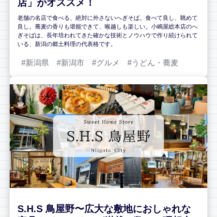
店」がオススメ！
老舗の名店で食べる、絶対に外さないへぎそば。食べて良し、眺めて
良し。蕎麦の香りも堪能できて、喉越しも楽しい。小嶋屋総本店のへ
ぎそばは、長年培われてきた確かな技術とノウハウで作り続けられて
いる、新潟の郷土料理の代表格です。
新潟県
新潟市
グルメ
うどん・蕎麦
S.H.S 鳥屋野〜広大な敷地におしゃれな