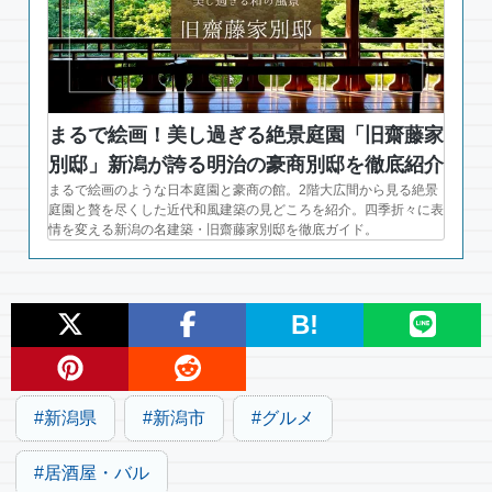
まるで絵画！美し過ぎる絶景庭園「旧齋藤家
別邸」新潟が誇る明治の豪商別邸を徹底紹介
まるで絵画のような日本庭園と豪商の館。2階大広間から見る絶景
庭園と贅を尽くした近代和風建築の見どころを紹介。四季折々に表
情を変える新潟の名建築・旧齋藤家別邸を徹底ガイド。
B!
新潟県
新潟市
グルメ
居酒屋・バル