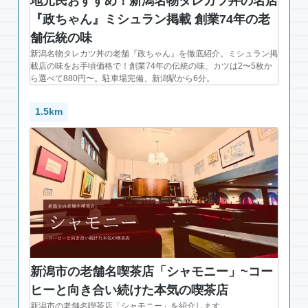
地元民おすすめ！新潟名物タレカツ丼の名店
『政ちゃん』ミシュラン掲載 創業74年の老
舗伝統の味
新潟名物タレカツ丼の老舗『政ちゃん』を徹底紹介。ミシュラン掲
載店の味をお手頃価格で！創業74年の伝統の味、カツは2〜5枚か
ら選べて880円〜。駐車場完備、新潟駅から6分。
1.5km
新潟市の老舗名喫茶店「シャモニー」~コー
ヒーと向き合い続けた本気の喫茶店
新潟市の老舗名喫茶店「シャモニー」を紹介します。