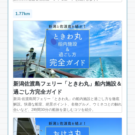
1.77km
新潟佐渡島フェリー「ときわ丸」船内施設＆
過ごし方完全ガイド
新潟-佐渡島間フェリー「ときわ丸」の船内施設と過ごし方を徹底
解説。快適な船室、絶景ポイント、名物グルメ、ウミネコとの触れ
合いなど、2時間30分の船旅を楽しむコツを紹介。