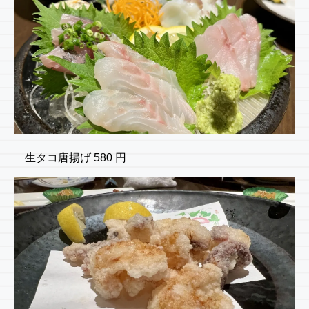
生タコ唐揚げ 580 円