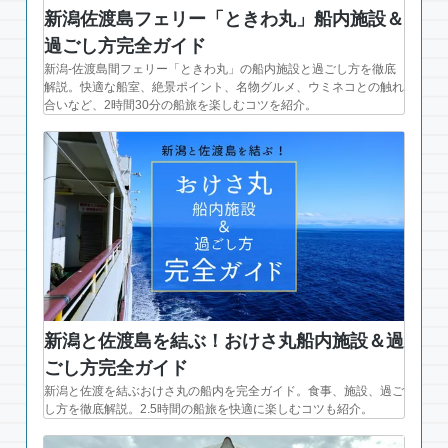
新潟佐渡島フェリー「ときわ丸」船内施設＆
過ごし方完全ガイド
新潟-佐渡島間フェリー「ときわ丸」の船内施設と過ごし方を徹底
解説。快適な船室、絶景ポイント、名物グルメ、ウミネコとの触れ
合いなど、2時間30分の船旅を楽しむコツを紹介。
新潟と佐渡島を結ぶ！おけさ丸船内施設＆過
ごし方完全ガイド
新潟と佐渡を結ぶおけさ丸の船内を完全ガイド。食事、施設、過ご
し方を徹底解説。2.5時間の船旅を快適に楽しむコツも紹介。