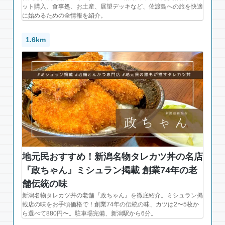
ット購入、食事処、お土産、展望デッキなど、佐渡島への旅を快適
に始めるための全情報を紹介。
1.6km
地元民おすすめ！新潟名物タレカツ丼の名店
『政ちゃん』ミシュラン掲載 創業74年の老
舗伝統の味
新潟名物タレカツ丼の老舗『政ちゃん』を徹底紹介。ミシュラン掲
載店の味をお手頃価格で！創業74年の伝統の味、カツは2〜5枚か
ら選べて880円〜。駐車場完備、新潟駅から6分。