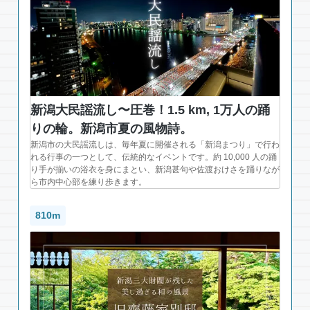
新潟大民謡流し〜圧巻！1.5 km, 1万人の踊
りの輪。新潟市夏の風物詩。
新潟市の大民謡流しは、毎年夏に開催される「新潟まつり」で行わ
れる行事の一つとして、伝統的なイベントです。約 10,000 人の踊
り手が揃いの浴衣を身にまとい、新潟甚句や佐渡おけさを踊りなが
ら市内中心部を練り歩きます。
810m