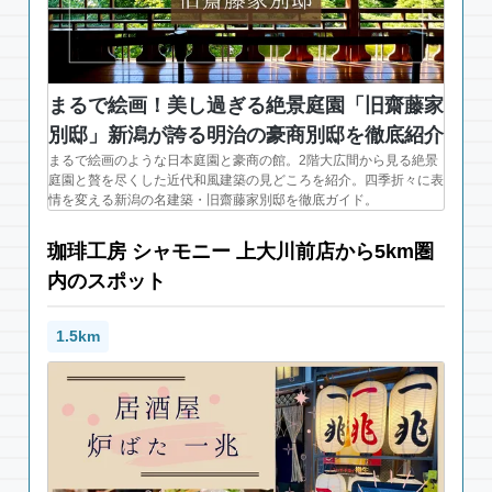
まるで絵画！美し過ぎる絶景庭園「旧齋藤家
別邸」新潟が誇る明治の豪商別邸を徹底紹介
まるで絵画のような日本庭園と豪商の館。2階大広間から見る絶景
庭園と贅を尽くした近代和風建築の見どころを紹介。四季折々に表
情を変える新潟の名建築・旧齋藤家別邸を徹底ガイド。
珈琲工房 シャモニー 上大川前店から5km圏
内のスポット
1.5km