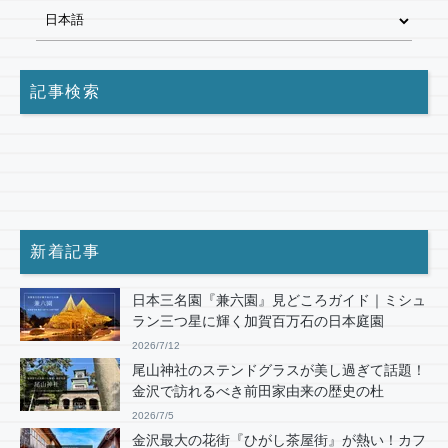
記事検索
新着記事
日本三名園『兼六園』見どころガイド｜ミシュ
ラン三つ星に輝く加賀百万石の日本庭園
2026/7/12
尾山神社のステンドグラスが美し過ぎて話題！
金沢で訪れるべき前田家由来の歴史の杜
2026/7/5
金沢最大の花街『ひがし茶屋街』が熱い！カフ