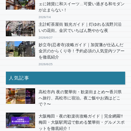
ェに雑貨に和スイーツ…可愛い過ぎる和モダン
が止まらない！
2026/7/4
主計町茶屋街 観光ガイド｜灯ゆれる浅野川沿
いの花街。金沢でいちばん艶やかな夜
2026/6/27
妙立寺(忍者寺)攻略ガイド｜加賀藩が仕込んだ
金沢のからくり寺！予約必須の人気堂内ツアー
を徹底紹介
2026/6/25
人気記事
高松市内 夜の繁華街・歓楽街まとめ〜香川県
へ旅行、高松市に宿泊。夜ご飯やお酒はどこ
で？〜
大阪梅田・夜の歓楽街攻略ガイド｜完全網羅!!
梅田・大阪駅周辺で飲める繁華街・グルメスポ
ットを徹底紹介！