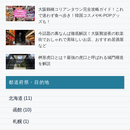
大阪鶴橋コリアンタウン完全攻略ガイド！これ
で迷わず食べ歩き！韓国コスメやK-POPグッ
ズも！
今話題の裏なんば徹底解説！大阪難波夜の歓楽
街でおしゃれで美味しいお店、おすすめ居酒屋
など
桝形虎口とは？最強の虎口と呼ばれる城門構造
を解説
都道府県・目的地
北海道
(11)
函館
(10)
札幌
(1)