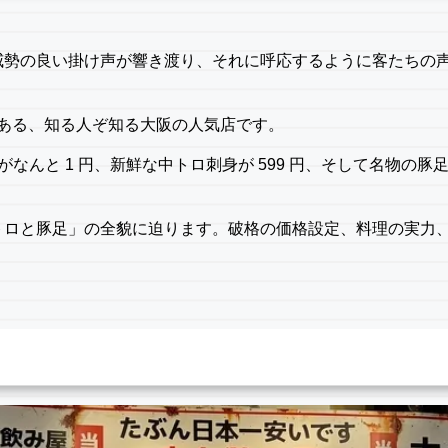
勢の良い掛け声が響き渡り、それに呼応するように客たちの声が
にある、知る人ぞ知る大阪の人気店です。
んと 1 円、新鮮な中トロ刺身が 599 円、そして名物の豚足
トロと豚足」の全貌に迫ります。破格の価格設定、料理の実力