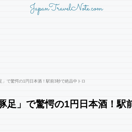
JapanTravelNote.com
足」で驚愕の1円日本酒！駅前3秒で絶品中トロ
豚足」で驚愕の1円日本酒！駅