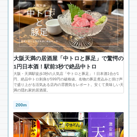
大阪天満の居酒屋「中トロと豚足」で驚愕の
1円日本酒！駅前3秒で絶品中トロ
大阪・天満駅徒歩3秒の人気店「中トロと豚足」！日本酒1合が1
円、絶品中トロ刺身が599円の破格値。名物の豚足煮込みと掛け声
で盛り上がる活気ある店内の雰囲気をレポート。安くて美味しい天
満の隠れ家的居酒屋。
200m