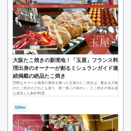
大阪たこ焼きの新境地！「玉屋」フランス料
理出身のオーナーが創るミシュランガイド連
続掲載の絶品たこ焼き
芳醇なオマール海老の風味を纏った玉屋のたこ焼きは、数ある大阪
のたこ焼きのどれとも違う、唯一無二の味わい。たこ焼きの域を超
え進化した創作料理。
530m