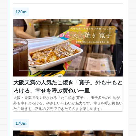
120m
大阪天満の人気たこ焼き「寛子」外も中もと
ろける、幸せを呼ぶ黄色い一皿
大阪・天満で長く愛される「たこ焼き 寛子」。玉子多めの生地が
外も中もとろける、やさしい味わいが魅力です。幸せを呼ぶ黄色い
たこ焼きを、路地の店先でできたてのまま楽しめます。
170m