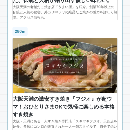
だ、伝統と人柄が創り出す優しい味わい。
大阪天満の老舗たこ焼き店「うまい屋」を紹介。創業70年以上の
伝統と人気の秘密、外カリ中フワの絶品たこ焼きの魅力を詳しく解
説。アクセス情報も。
280m
大阪天満の激安すき焼き『フジオ』が超ウ
マ！おひとりさまOKで気軽に楽しめる本格
すき焼き
大阪・天満にある一人すき焼き専門店「スキヤキフジオ」天四店を
紹介。各席にコンロが設置された一人一鍋スタイルで、自分で焼い