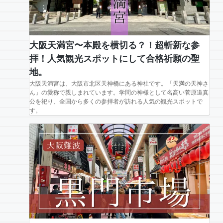
大阪天満宮〜本殿を横切る？！超斬新な参
拝！人気観光スポットにして合格祈願の聖
地。
大阪天満宮は、大阪市北区天神橋にある神社です。「天満の天神さ
ん」の愛称で親しまれています。学問の神様として名高い菅原道真
公を祀り、全国から多くの参拝者が訪れる人気の観光スポットで
す。