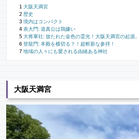
大阪天満宮
歴史
境内はコンパクト
表大門: 道真公は鶏嫌い
大将軍社: 放たれた金色の霊光！大阪天満宮の起源
登龍門: 本殿を横切る？！超斬新な参拝！
地域の人々にも愛される由緒ある神社
大阪天満宮