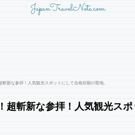
JapanTravelNote.com
超斬新な参拝！人気観光スポットにして合格祈願の聖地。
！超斬新な参拝！人気観光スポ