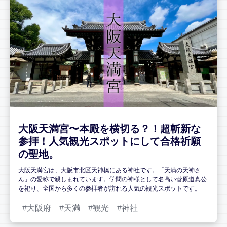
大阪天満宮〜本殿を横切る？！超斬新な
参拝！人気観光スポットにして合格祈願
の聖地。
大阪天満宮は、大阪市北区天神橋にある神社です。「天満の天神さ
ん」の愛称で親しまれています。学問の神様として名高い菅原道真公
を祀り、全国から多くの参拝者が訪れる人気の観光スポットです。
大阪府
天満
観光
神社