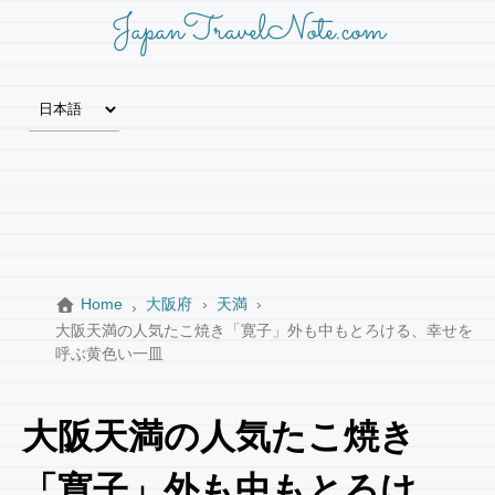
JapanTravelNote.com
Home
大阪府
天満
大阪天満の人気たこ焼き「寛子」外も中もとろける、幸せを
呼ぶ黄色い一皿
大阪天満の人気たこ焼き
「寛子」外も中もとろけ