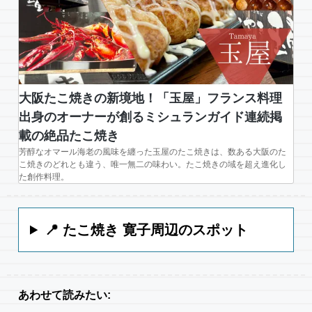
大阪たこ焼きの新境地！「玉屋」フランス料理
出身のオーナーが創るミシュランガイド連続掲
載の絶品たこ焼き
芳醇なオマール海老の風味を纏った玉屋のたこ焼きは、数ある大阪のた
こ焼きのどれとも違う、唯一無二の味わい。たこ焼きの域を超え進化し
た創作料理。
📍 たこ焼き 寛子周辺のスポット
あわせて読みたい: