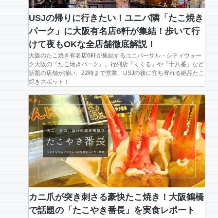
USJの帰りに行きたい！ユニバ隣「たこ焼き
パーク」に大阪有名店6軒が集結！歩いて行
けて夜もOKな全店舗徹底解説！
大阪のたこ焼き有名店6軒が集結するユニバーサル・シティウォー
ク大阪の『たこ焼きパーク』。行列店『くくる』や『十八番』など
話題の店舗が揃い、22時まで営業。USJの後に立ち寄れる絶品たこ
焼きスポット！
カニ爪が突き刺さる豪快たこ焼き！大阪鶴橋
で話題の「たこやき番長」を実食レポート