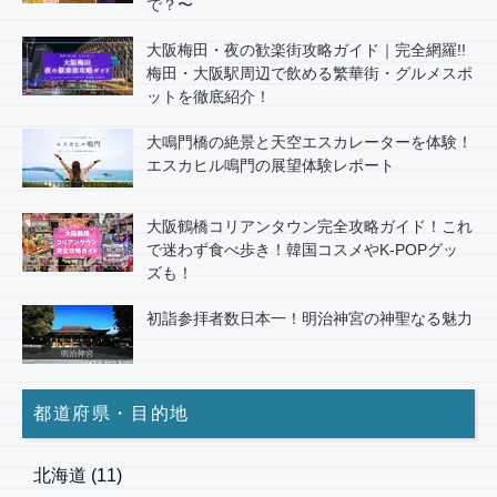
で？〜
大阪梅田・夜の歓楽街攻略ガイド｜完全網羅!!
梅田・大阪駅周辺で飲める繁華街・グルメスポ
ットを徹底紹介！
大鳴門橋の絶景と天空エスカレーターを体験！
エスカヒル鳴門の展望体験レポート
大阪鶴橋コリアンタウン完全攻略ガイド！これ
で迷わず食べ歩き！韓国コスメやK-POPグッ
ズも！
初詣参拝者数日本一！明治神宮の神聖なる魅力
都道府県・目的地
北海道
(11)