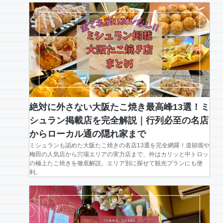
絶対に外さない大阪たこ焼き最高峰13選！ミ
シュラン掲載店を完全解説｜行列必至の名店
からローカル通の隠れ家まで
ミシュランも認めた大阪たこ焼きの名店13選を完全網羅！道頓堀や
梅田の人気店から穴場エリアの実力店まで、外はカリッと中トロッ
の極上たこ焼きを徹底解説。エリア別に探せて観光プランにも便
利。