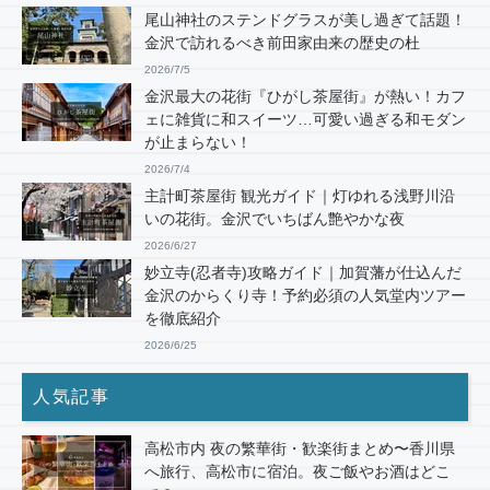
尾山神社のステンドグラスが美し過ぎて話題！
金沢で訪れるべき前田家由来の歴史の杜
2026/7/5
金沢最大の花街『ひがし茶屋街』が熱い！カフ
ェに雑貨に和スイーツ…可愛い過ぎる和モダン
が止まらない！
2026/7/4
主計町茶屋街 観光ガイド｜灯ゆれる浅野川沿
いの花街。金沢でいちばん艶やかな夜
2026/6/27
妙立寺(忍者寺)攻略ガイド｜加賀藩が仕込んだ
金沢のからくり寺！予約必須の人気堂内ツアー
を徹底紹介
2026/6/25
人気記事
高松市内 夜の繁華街・歓楽街まとめ〜香川県
へ旅行、高松市に宿泊。夜ご飯やお酒はどこ