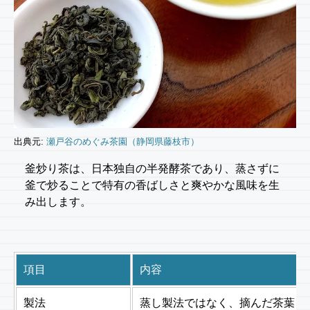
出典元:
瀬戸谷のめぐみ茶園（静岡県藤枝市）
釜炒り茶は、日本独自の半発酵茶であり、蒸さずに
釜で炒ることで特有の香ばしさと爽やかな風味を生
み出します。
項目
内容
製法
蒸し製法ではなく、摘んだ茶葉を