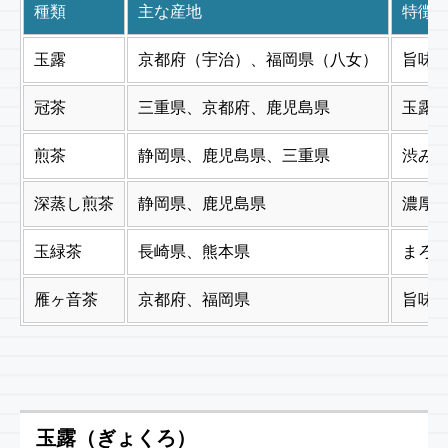
種類
主な産地
特徴
玉露
京都府（宇治）、福岡県（八女）
旨味
冠茶
三重県、京都府、鹿児島県
玉露
煎茶
静岡県、鹿児島県、三重県
渋み
深蒸し煎茶
静岡県、鹿児島県
濃厚
玉緑茶
長崎県、熊本県
まろ
雁ヶ音茶
京都府、福岡県
旨味
玉露（ぎょくろ）