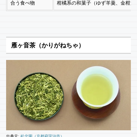
合う食べ物
柑橘系の和菓子（ゆず羊羹、金柑大
雁ヶ音茶（かりがねちゃ）
出典元:
松北園（京都府宇治市）