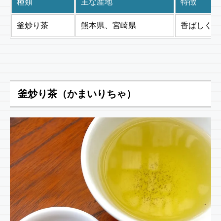
種類
主な産地
特徴
釜炒り茶
熊本県、宮崎県
香ばしく爽
釜炒り茶（かまいりちゃ）