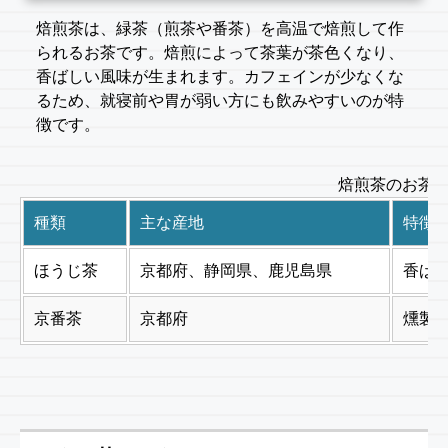
焙煎茶は、緑茶（煎茶や番茶）を高温で焙煎して作
られるお茶です。焙煎によって茶葉が茶色くなり、
香ばしい風味が生まれます。カフェインが少なくな
るため、就寝前や胃が弱い方にも飲みやすいのが特
徴です。
焙煎茶のお茶
種類
主な産地
特徴
ほうじ茶
京都府、静岡県、鹿児島県
香ば
京番茶
京都府
燻製