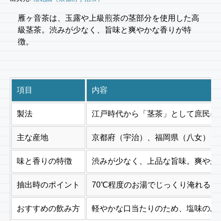
雁ヶ音茶は、玉露や上級煎茶の茎部分を使用した高
級茎茶。渋みが少なく、旨味と爽やかな香りが特
徴。
項目
内容
製法
江戸時代から「茎茶」として庶民に
主な産地
京都府（宇治）、福岡県（八女）
味と香りの特徴
渋みが少なく、上品な旨味。爽やか
抽出時のポイント
70℃程度のお湯でじっくり淹れる
おすすめの飲み方
軽やかな口当たりのため、塩味のあ