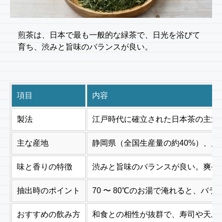
煎茶は、日本で最も一般的な緑茶で、日光を浴びて
育ち、渋みと旨味のバランスが良い。
項目
内容
製法
江戸時代に確立された日本茶の主流
主な産地
静岡県（全国生産量の約40%）、鹿
味と香りの特徴
渋みと旨味のバランスが良い。爽や
抽出時のポイント
70 〜 80℃のお湯で淹れると、バ
おすすめの飲み方
和食との相性が抜群で、寿司や天ぷ