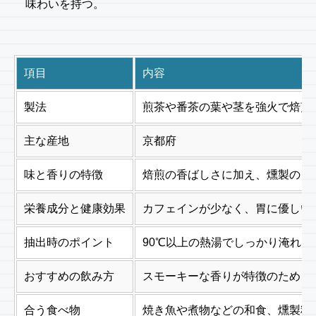
味わいを持つ。
項目
内容
製法
煎茶や番茶の葉や茎を強火で焙煎
主な産地
京都府
味と香りの特徴
焙煎の香ばしさに加え、燻製のよ
栄養成分と健康効果
カフェインが少なく、胃に優しい
抽出時のポイント
90℃以上の熱湯でしっかり淹れ
おすすめの飲み方
スモーキーな香りが特徴のため、
合う食べ物
焼き魚や煮物などの和食、燻製料