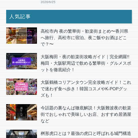
2026/6/25
人気記事
高松市内 夜の繁華街・歓楽街まとめ〜香川県
へ旅行、高松市に宿泊。夜ご飯やお酒はどこ
で？〜
大阪梅田・夜の歓楽街攻略ガイド｜完全網羅!!
梅田・大阪駅周辺で飲める繁華街・グルメスポ
ットを徹底紹介！
大阪鶴橋コリアンタウン完全攻略ガイド！これ
で迷わず食べ歩き！韓国コスメやK-POPグッ
ズも！
今話題の裏なんば徹底解説！大阪難波夜の歓楽
街でおしゃれで美味しいお店、おすすめ居酒屋
など
桝形虎口とは？最強の虎口と呼ばれる城門構造