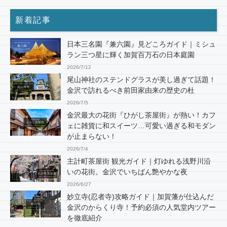
新着記事
日本三名園『兼六園』見どころガイド｜ミシュ
ラン三つ星に輝く加賀百万石の日本庭園
2026/7/12
尾山神社のステンドグラスが美し過ぎて話題！
金沢で訪れるべき前田家由来の歴史の杜
2026/7/5
金沢最大の花街『ひがし茶屋街』が熱い！カフ
ェに雑貨に和スイーツ…可愛い過ぎる和モダン
が止まらない！
2026/7/4
主計町茶屋街 観光ガイド｜灯ゆれる浅野川沿
いの花街。金沢でいちばん艶やかな夜
2026/6/27
妙立寺(忍者寺)攻略ガイド｜加賀藩が仕込んだ
金沢のからくり寺！予約必須の人気堂内ツアー
を徹底紹介