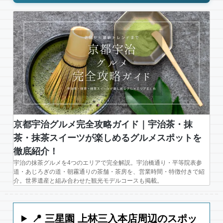
京都宇治グルメ完全攻略ガイド｜宇治茶・抹
茶・抹茶スイーツが楽しめるグルメスポットを
徹底紹介！
宇治の抹茶グルメを4つのエリアで完全解説。宇治橋通り・平等院表参
道・あじろぎの道・朝霧通りの茶舗・茶房を、営業時間・特徴付きで紹
介。世界遺産と組み合わせた観光モデルコースも掲載。
📍 三星園 上林三入本店周辺のスポッ