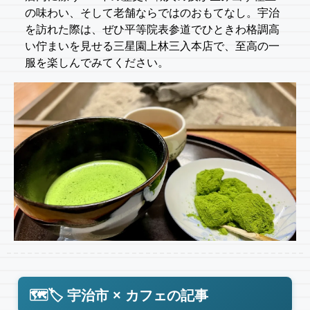
の味わい、そして老舗ならではのおもてなし。宇治
を訪れた際は、ぜひ平等院表参道でひときわ格調高
い佇まいを見せる三星園上林三入本店で、至高の一
服を楽しんでみてください。
🗺️🏷️ 宇治市 × カフェの記事