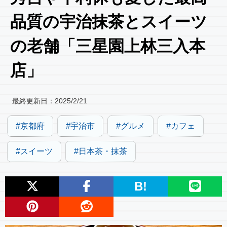
品質の宇治抹茶とスイーツ
の老舗「三星園上林三入本
店」
最終更新日：
2025/2/21
京都府
宇治市
グルメ
カフェ
スイーツ
日本茶・抹茶
B!