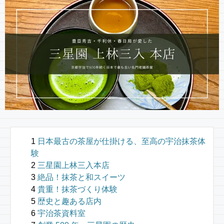
日本最古の茶屋が仕掛ける、至高の宇治抹茶体
験
三星園上林三入本店
絶品！抹茶と和スイーツ
貴重！抹茶づくり体験
歴史と趣ある店内
宇治茶資料室