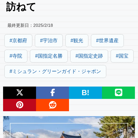
訪ねて
最終更新日：
2025/2/18
京都府
宇治市
観光
世界遺産
寺院
国指定名勝
国指定史跡
国宝
ミシュラン・グリーンガイド・ジャポン
B!