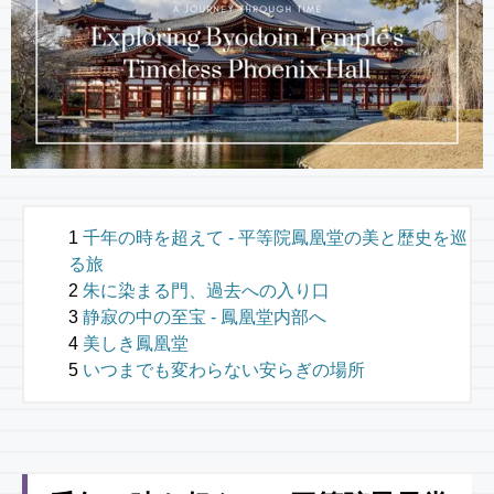
千年の時を超えて - 平等院鳳凰堂の美と歴史を巡
る旅
朱に染まる門、過去への入り口
静寂の中の至宝 - 鳳凰堂内部へ
美しき鳳凰堂
いつまでも変わらない安らぎの場所