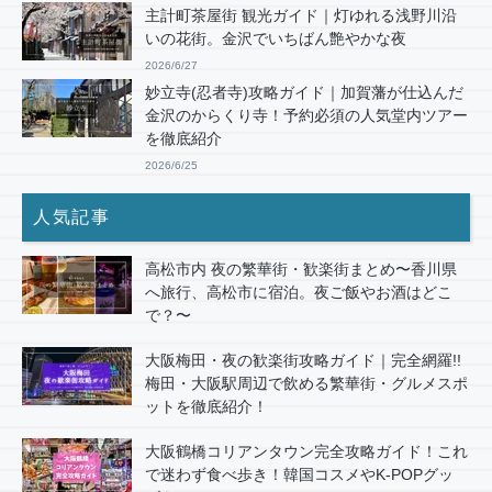
主計町茶屋街 観光ガイド｜灯ゆれる浅野川沿
いの花街。金沢でいちばん艶やかな夜
2026/6/27
妙立寺(忍者寺)攻略ガイド｜加賀藩が仕込んだ
金沢のからくり寺！予約必須の人気堂内ツアー
を徹底紹介
2026/6/25
人気記事
高松市内 夜の繁華街・歓楽街まとめ〜香川県
へ旅行、高松市に宿泊。夜ご飯やお酒はどこ
で？〜
大阪梅田・夜の歓楽街攻略ガイド｜完全網羅!!
梅田・大阪駅周辺で飲める繁華街・グルメスポ
ットを徹底紹介！
大阪鶴橋コリアンタウン完全攻略ガイド！これ
で迷わず食べ歩き！韓国コスメやK-POPグッ