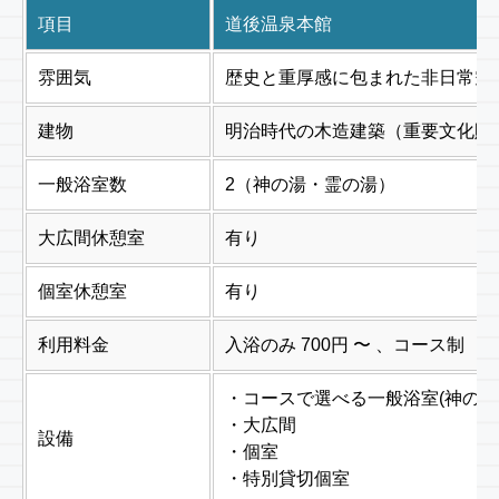
項目
道後温泉本館
雰囲気
歴史と重厚感に包まれた非日常空
建物
明治時代の木造建築（重要文化財
一般浴室数
2（神の湯・霊の湯）
大広間休憩室
有り
個室休憩室
有り
利用料金
入浴のみ 700円 〜 、コース制
・コースで選べる一般浴室(神の湯
・大広間
設備
・個室
・特別貸切個室