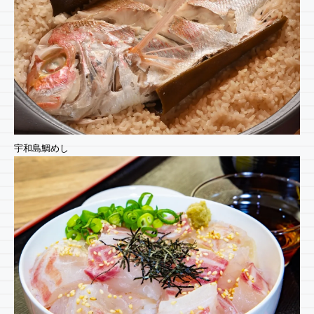
宇和島鯛めし