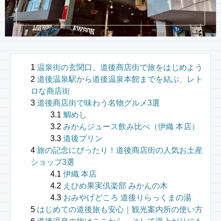
温泉街の玄関口、道後商店街で旅をはじめよう
道後温泉駅から道後温泉本館までを結ぶ、レト
ロな商店街
道後商店街で味わう名物グルメ3選
鯛めし
みかんジュース飲み比べ（伊織 本店）
道後プリン
旅の記念にぴったり！道後商店街の人気お土産
ショップ3選
伊織 本店
えひめ果実倶楽部 みかんの木
おみやげどころ 道後りらっくまの湯
はじめての道後旅も安心｜観光案内所の使い方