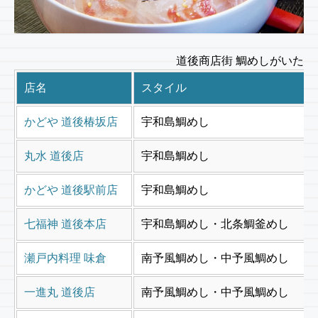
道後商店街 鯛めしがいた
店名
スタイル
かどや 道後椿坂店
宇和島鯛めし
丸水 道後店
宇和島鯛めし
かどや 道後駅前店
宇和島鯛めし
七福神 道後本店
宇和島鯛めし・北条鯛釜めし
瀬戸内料理 味倉
南予風鯛めし・中予風鯛めし
一進丸 道後店
南予風鯛めし・中予風鯛めし