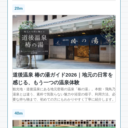
20m
道後温泉 椿の湯ガイド2026｜地元の日常を
感じる、もう一つの温泉体験
観光地・道後温泉にある地元密着の温泉「椿の湯」。本館・飛鳥乃
湯泉とは違う、素朴で気取らない魅力や浴室の様子、利用方法、必
要な持ち物まで、初めての方にもわかりやすく丁寧に紹介します。
40m