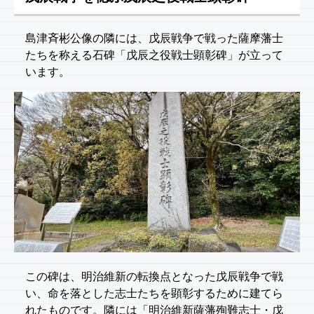
島津斉彬公像の隣には、戊辰戦争で戦った薩摩藩士
たちを称える石碑「戊辰之役戦士顕彰碑」が立って
います。
この碑は、明治維新の転換点となった戊辰戦争で戦
い、命を落とした志士たちを顕彰するために建てら
れたものです。隣には「明治維新薩藩殉難志士・戊