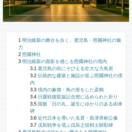
明治維新の舞台を歩く。鹿児島・照國神社の魅
力
照國神社
明治維新の面影を感じる照國神社の境内
鹿児島の街にそびえる壮大な大鳥居
伝統的な建築と施設が並ぶ照國神社の境
内
境内の象徴・鳥の形をした斎鶴
日露戦後凱旋記念燈に込められた祈り
国旗「日の丸」誕生にゆかりのある由来
碑
近代日本を導いた名君・島津斉彬公像
戊辰戦争を偲ぶ戊辰之役戦士顕彰碑