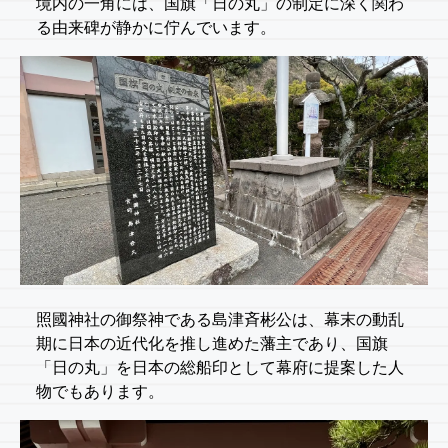
境内の一角には、国旗「日の丸」の制定に深く関わ
る由来碑が静かに佇んでいます。
照國神社の御祭神である島津斉彬公は、幕末の動乱
期に日本の近代化を推し進めた藩主であり、国旗
「日の丸」を日本の総船印として幕府に提案した人
物でもあります。