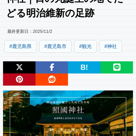
どる明治維新の足跡
最終更新日：
2025/11/2
鹿児島県
鹿児島市
観光
神社
B!