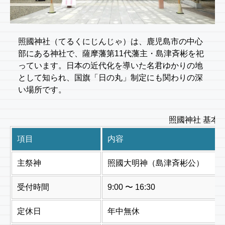
照國神社（てるくにじんじゃ）は、鹿児島市の中心
部にある神社で、薩摩藩第11代藩主・島津斉彬を祀
っています。日本の近代化を導いた名君ゆかりの地
として知られ、国旗「日の丸」制定にも関わりの深
い場所です。
照國神社 基本
項目
内容
主祭神
照國大明神（島津斉彬公）
受付時間
9:00 〜 16:30
定休日
年中無休