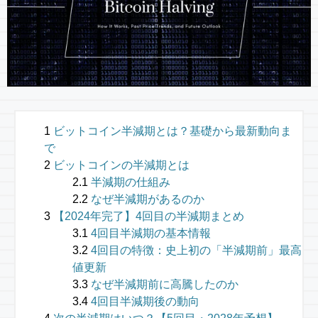
ビットコイン半減期とは？基礎から最新動向ま
で
ビットコインの半減期とは
半減期の仕組み
なぜ半減期があるのか
【2024年完了】4回目の半減期まとめ
4回目半減期の基本情報
4回目の特徴：史上初の「半減期前」最高
値更新
なぜ半減期前に高騰したのか
4回目半減期後の動向