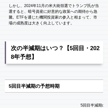
しかし、2024年11月の米大統領選でトランプ氏が当
選すると、暗号資産に好意的な政策への期待から急
騰。ETFを通じた機関投資家の参入と相まって、市
場の成熟度は大きく向上しています。
次の半減期はいつ？【5回目・202
8年予想】
5回目半減期の予想時期
5回目半減期の