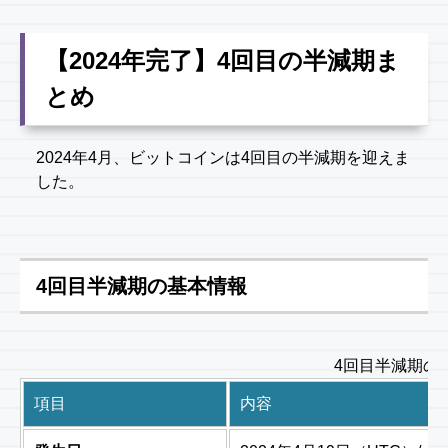
【2024年完了】4回目の半減期ま
とめ
2024年4月、ビットコインは4回目の半減期を迎えま
した。
4回目半減期の基本情報
4回目半減期の
項目
内容