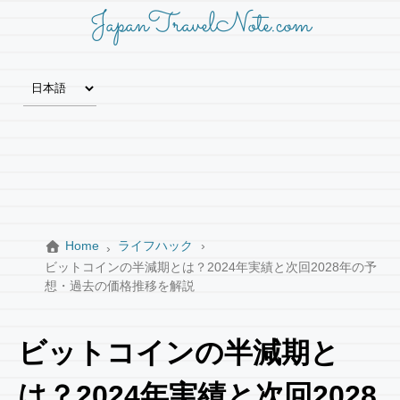
JapanTravelNote.com
Home
ライフハック
ビットコインの半減期とは？2024年実績と次回2028年の予
想・過去の価格推移を解説
ビットコインの半減期と
は？2024年実績と次回2028