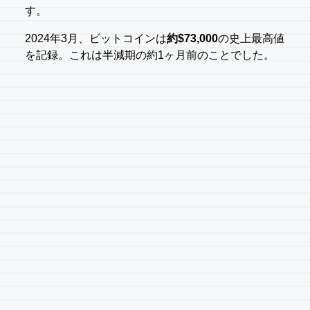
す。
2024年3月、ビットコインは
約$73,000
の史上最高値
を記録。これは半減期の約1ヶ月前のことでした。