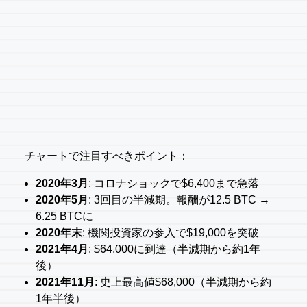
チャートで注目すべきポイント：
2020年3月
: コロナショックで$6,400まで急落
2020年5月
: 3回目の半減期。報酬が12.5 BTC →
6.25 BTCに
2020年末
: 機関投資家の参入で$19,000を突破
2021年4月
: $64,000に到達（半減期から約1年
後）
2021年11月
: 史上最高値$68,000（半減期から約
1年半後）