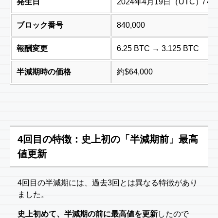
発生日
2024年4月19日（UTC）/ 
ブロック番号
840,000
報酬変更
6.25 BTC → 3.125 BTC
半減期時の価格
約$64,000
4回目の特徴：史上初の「半減期前」最高
値更新
4回目の半減期には、過去3回とは異なる特徴があり
ました。
史上初めて、半減期の前に最高値を更新
したので