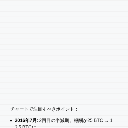
チャートで注目すべきポイント：
2016年7月
: 2回目の半減期。報酬が25 BTC → 1
2.5 BTCに