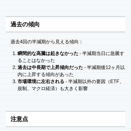
過去の傾向
過去4回の半減期から見える傾向：
瞬間的な高騰は起きなかった
- 半減期当日に急騰す
ることはなかった
過去は中長期で上昇傾向だった
- 半減期後12ヶ月以
内に上昇する傾向があった
市場環境に左右される
- 半減期以外の要因（ETF、
規制、マクロ経済）も大きく影響
注意点