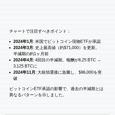
チャートで注目すべきポイント：
2024年1月
: 米国でビットコイン現物ETFが承認
2024年3月
: 史上最高値（約$71,000）を更新。
半減期の約1ヶ月前
2024年4月
: 4回目の半減期。報酬が6.25 BTC →
3.125 BTCに
2024年11月
: 大統領選後に急騰し、$96,000を突
破
ビットコインETF承認の影響で、過去の半減期とは
異なるパターンを示しました。