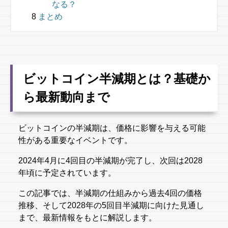
なる？
まとめ
ビットコイン半減期とは？基礎か
ら最新動向まで
ビットコインの半減期は、価格に影響を与える可能
性がある重要なイベントです。
2024年4月に4回目の半減期が完了し、次回は2028
年頃に予定されています。
この記事では、半減期の仕組みから過去4回の価格
推移、そして2028年の5回目半減期に向けた見通し
まで、最新情報をもとに解説します。