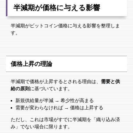
半減期が価格に与える影響
半減期がビットコイン価格に与える影響を整理しま
す。
価格上昇の理論
半減期で価格が上昇するとされる理由は、
需要と供
給の原則
に基づいています。
新規供給量が半減 → 希少性が高まる
需要が変わらなければ → 価格は上昇する
ただし、これは市場がすでに半減期を「織り込み済
み」でない場合に限ります。