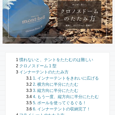
慣れないと、テントをたたむのは難しい
クロノスドーム 1 型
インナーテントのたたみ方
1. インナーテントをきれいに広げる
2. 横方向に半分にたたむ
3. 縦方向に半分にたたむ
4. もう一度、縦方向に半分にたたむ
5. ポールを使ってぐるぐる！
6. インナーテントの収納完了！