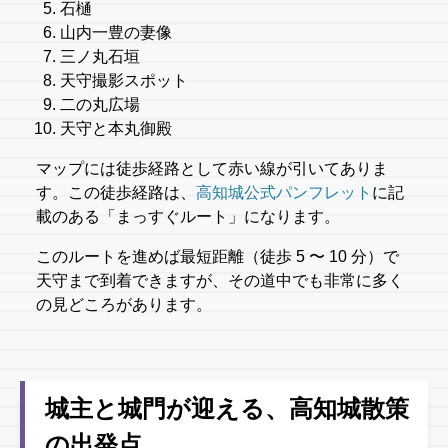
石樋
山内一豊の妻像
三ノ丸石垣
天守撮影スポット
二の丸広場
天守と本丸御殿
マップには徒歩経路として赤い線が引いてありま
す。この徒歩経路は、
高知城公式パンフレット
に記
載のある「まっすぐルート」になります。
このルートを進めば最短距離（徒歩 5 〜 10 分）で
天守まで到着できますが、その道中でも非常に多く
の見どころがあります。
城主と城門が迎える、高知城散策
の出発点