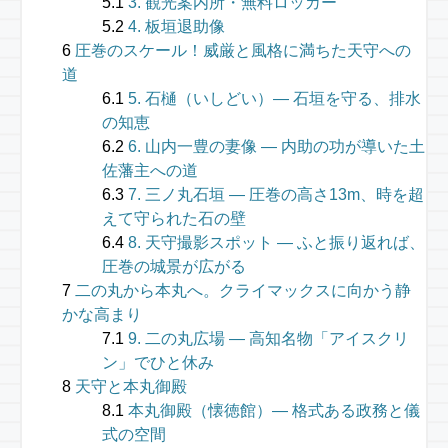
3. 観光案内所・無料ロッカー
4. 板垣退助像
圧巻のスケール！威厳と風格に満ちた天守への
道
5. 石樋（いしどい）― 石垣を守る、排水
の知恵
6. 山内一豊の妻像 — 内助の功が導いた土
佐藩主への道
7. 三ノ丸石垣 — 圧巻の高さ13m、時を超
えて守られた石の壁
8. 天守撮影スポット — ふと振り返れば、
圧巻の城景が広がる
二の丸から本丸へ。クライマックスに向かう静
かな高まり
9. 二の丸広場 — 高知名物「アイスクリ
ン」でひと休み
天守と本丸御殿
本丸御殿（懐徳館）— 格式ある政務と儀
式の空間