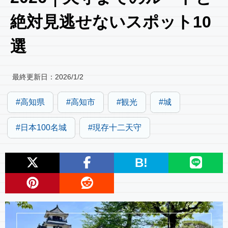
絶対見逃せないスポット10
選
最終更新日：
2026/1/2
高知県
高知市
観光
城
日本100名城
現存十二天守
B!