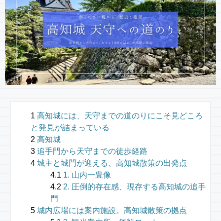
高知城には、天守までの道のりにこそ見どころ
と発見が詰まっている
高知城
追手門から天守までの徒歩経路
城主と城門が迎える、高知城散策の出発点
1. 山内一豊像
2. 圧倒的存在感、現存する高知城の追手
門
城内広場には案内施設。高知城散策の拠点