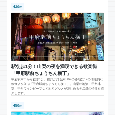
430m
駅徒歩1分！山梨の夜を満喫できる歓楽街
「甲府駅前ちょうちん横丁」
甲府駅南口から徒歩1分。提灯が灯る約50mの路地に12の個性的な
飲食店が並ぶ「甲府駅前ちょうちん横丁」。山梨の地酒、甲州地
鶏、甲州ワインビーフなど地元グルメが楽しめる各店舗の特徴を紹
介します。
450m