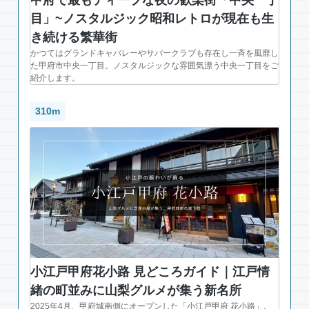
甲府で最もディープな夜の歓楽街「中央一丁
目」~ノスタルジック昭和レトロが現在も生
き続ける繁華街
かつてはグランドキャバレーやサパークラブも存在し一斉を風靡し
た甲府市中央一丁目。ノスタルジックな雰囲気漂う中央一丁目をご
紹介します。
310m
小江戸甲府花小路 見どころガイド｜江戸情
緒の町並みに山梨グルメが集う新名所
2025年4月、甲府城南側にオープンした「小江戸甲府 花小路」。