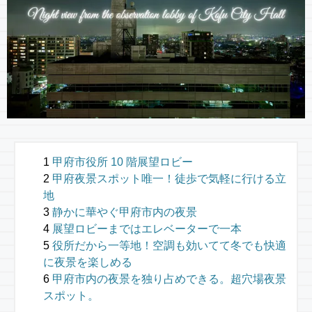
甲府市役所 10 階展望ロビー
甲府夜景スポット唯一！徒歩で気軽に行ける立
地
静かに華やぐ甲府市内の夜景
展望ロビーまではエレベーターで一本
役所だから一等地！空調も効いてて冬でも快適
に夜景を楽しめる
甲府市内の夜景を独り占めできる。超穴場夜景
スポット。