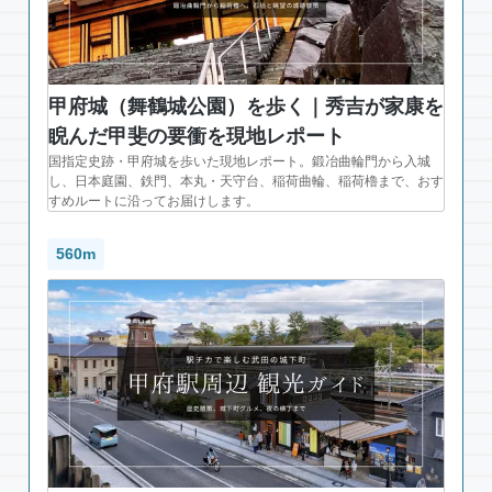
甲府城（舞鶴城公園）を歩く｜秀吉が家康を
睨んだ甲斐の要衝を現地レポート
国指定史跡・甲府城を歩いた現地レポート。鍛冶曲輪門から入城
し、日本庭園、鉄門、本丸・天守台、稲荷曲輪、稲荷櫓まで、おす
すめルートに沿ってお届けします。
560m