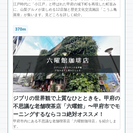
江戸時代に「小江戸」と呼ばれた甲府の城下町を再現した町並み
に、山梨グルメが楽しめる12店舗と歴史文化交流施設「こうふ亀
屋座」が集います。見どころを詳しく紹介。
370m
ジブリの世界観で上質なひとときを。甲府の
不思議な老舗喫茶店「六曜館」〜甲府市でモ
ーニングするならココ絶対オススメ！
甲府市内にある不思議な老舗喫茶店「六曜館珈琲店」を紹介しま
す。