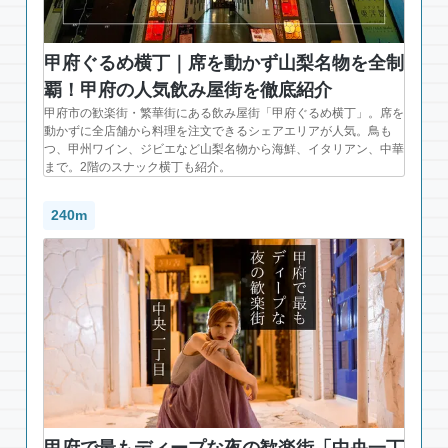
甲府ぐるめ横丁｜席を動かず山梨名物を全制
覇！甲府の人気飲み屋街を徹底紹介
甲府市の歓楽街・繁華街にある飲み屋街「甲府ぐるめ横丁」。席を
動かずに全店舗から料理を注文できるシェアエリアが人気。鳥も
つ、甲州ワイン、ジビエなど山梨名物から海鮮、イタリアン、中華
まで。2階のスナック横丁も紹介。
240m