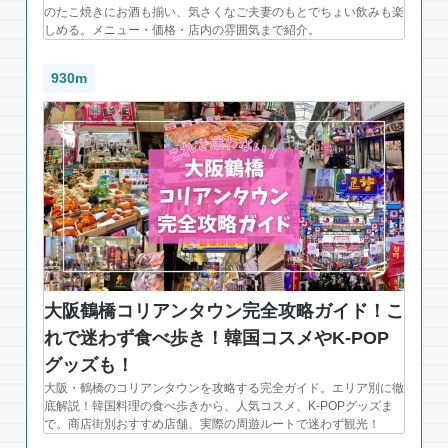
のたこ焼きにお酒も揃い、気さくなご夫妻のもとでちょい飲みも楽
しめる。メニュー・価格・店内の雰囲気まで紹介。
930m
大阪鶴橋コリアンタウン完全攻略ガイド！こ
れで迷わず食べ歩き！韓国コスメやK-POP
グッズも！
大阪・鶴橋のコリアンタウンを攻略する完全ガイド。エリア別に徹
底解説！韓国料理の食べ歩きから、人気コスメ、K-POPグッズま
で。商店街別おすすめ店舗、実際の周遊ルートで迷わず観光！