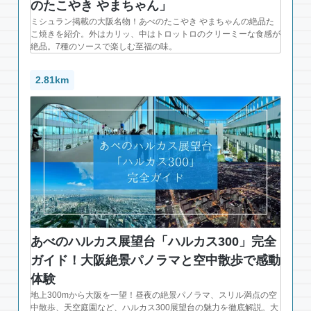
のたこやき やまちゃん」
ミシュラン掲載の大阪名物！あべのたこやき やまちゃんの絶品た
こ焼きを紹介。外はカリッ、中はトロットロのクリーミーな食感が
絶品。7種のソースで楽しむ至福の味。
2.81km
あべのハルカス展望台「ハルカス300」完全
ガイド！大阪絶景パノラマと空中散歩で感動
体験
地上300mから大阪を一望！昼夜の絶景パノラマ、スリル満点の空
中散歩、天空庭園など、ハルカス300展望台の魅力を徹底解説。大