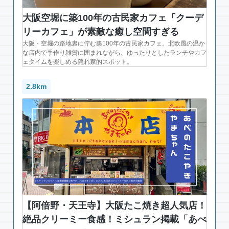
大阪空堀に築100年の古民家カフェ「クーデ
リーカフェ」が素敵な癒し空間すぎる
大阪・空堀の路地裏に佇む築100年の古民家カフェ。北欧風の温か
な店内で手作り雑貨に囲まれながら、ゆったりとしたランチやカフ
ェタイムを楽しめる隠れ家的スポット。
2.8km
【阿倍野・天王寺】大阪たこ焼き超人気店！
絶品クリーミー食感！ミシュラン掲載「あべ