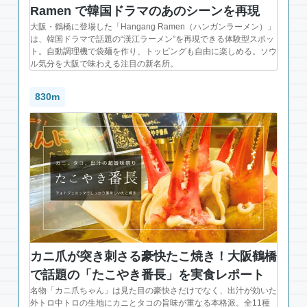
Ramen で韓国ドラマのあのシーンを再現
大阪・鶴橋に登場した「Hangang Ramen（ハンガンラーメン）」
は、韓国ドラマで話題の“漢江ラーメン”を再現できる体験型スポッ
ト。自動調理機で袋麺を作り、トッピングも自由に楽しめる。ソウ
ル気分を大阪で味わえる注目の新名所。
830m
カニ爪が突き刺さる豪快たこ焼き！大阪鶴橋
で話題の「たこやき番長」を実食レポート
名物「カニ爪ちゃん」は見た目の豪快さだけでなく、出汁が効いた
外トロ中トロの生地にカニとタコの旨味が重なる本格派。全11種