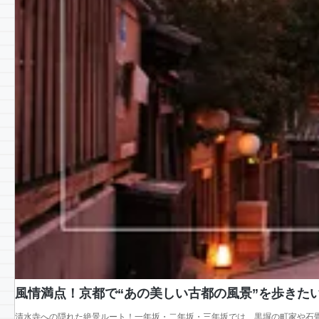
風情満点！京都で“あの美しい古都の風景”を歩きた
清水寺への隠れた絶景ルート！一年坂・二年坂・三年坂では、黒塀の町家や石