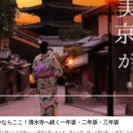
いならここ！清水寺へ続く一年坂・二年坂・三年坂
畳が織りなす京都らしい風情を楽しめます。誰もが思い描く古都の美しい風景に出