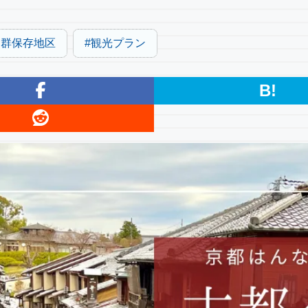
物群保存地区
観光プラン
B!