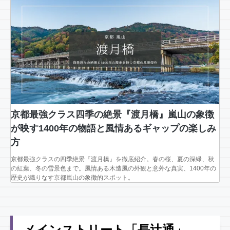
京都最強クラス四季の絶景『渡月橋』嵐山の象徴
が映す1400年の物語と風情あるギャップの楽しみ
方
京都最強クラスの四季絶景『渡月橋』を徹底紹介。春の桜、夏の深緑、秋
の紅葉、冬の雪景色まで。風情ある木造風の外観と意外な真実、1400年の
歴史が織りなす京都嵐山の象徴的スポット。
メインストリート「長辻通」