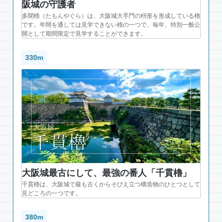
阪城の守護者
多聞櫓（たもんやぐら）は、大阪城大手門の枡形を形成している櫓
です。年間を通しては見学できない櫓の一つで、毎年、特別一般公
開として期間限定で見学することができます。
330m
大阪城最古にして、最強の番人「千貫櫓」
千貫櫓は、大阪城で最も古くからそびえ立つ構造物のひとつとして
見どころの一つです。
380m