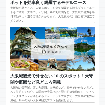
ポットを効率良く網羅するモデルコース
大阪城の見どころ・人気スポットを全て制覇する観光プランとルー
トをご紹介。大手門、天守閣、西の丸庭園など、大阪城の魅力を半
日で効率よく巡る方法が分かります。大阪観光の計画にぜひ役立て
てください。
大阪城観光で外せない 10 のスポット！天守
閣や庭園など見どころ満載
大阪城の天守閣、西の丸庭園、御座船など、観光で外せない見どこ
ろを厳選して紹介。多聞櫓や千貫櫓など歴史的建造物から、ショッ
ピングやグルメが楽しめるジョーテラス大阪まで、大阪城の魅力が
満載。効率の良い大阪城観光プランも提案します。