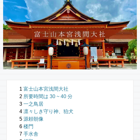
富士山本宮浅間大社
所要時間は 30 ~ 40 分
一之鳥居
凛々しき守り神、狛犬
源頼朝像
楼門
手水舎