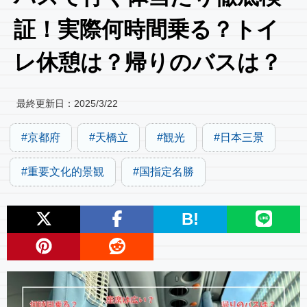
証！実際何時間乗る？トイ
レ休憩は？帰りのバスは？
最終更新日：
2025/3/22
京都府
天橋立
観光
日本三景
重要文化的景観
国指定名勝
B!