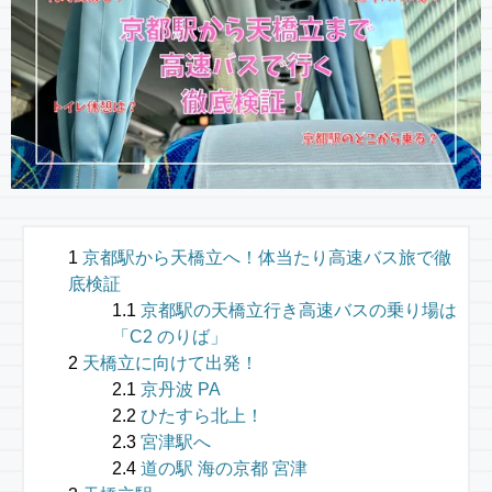
京都駅から天橋立へ！体当たり高速バス旅で徹
底検証
京都駅の天橋立行き高速バスの乗り場は
「C2 のりば」
天橋立に向けて出発！
京丹波 PA
ひたすら北上！
宮津駅へ
道の駅 海の京都 宮津