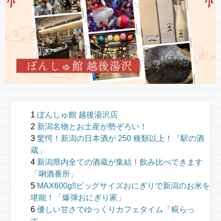
ぽんしゅ館 越後湯沢店
新潟名物とお土産が勢ぞろい！
驚愕！新潟の日本酒が 250 種類以上！「駅の酒
蔵」
新潟県内全ての酒蔵が集結！飲み比べできます
「唎酒番所」
MAX600g!!ビッグサイズおにぎりで新潟のお米を
堪能！「爆弾おにぎり家」
優しい甘さでゆっくりカフェタイム「糀らっ