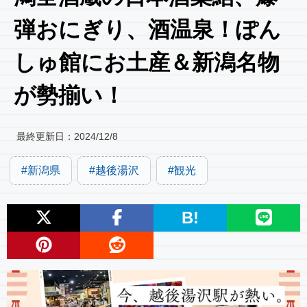
弾おにぎり、酒温泉！ぽん
しゅ館にお土産＆新潟名物
が勢揃い！
最終更新日：
2024/12/8
新潟県
越後湯沢
観光
B!