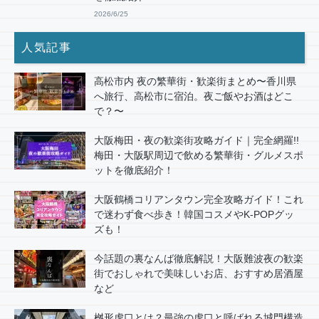
2026/6/25
人気記事
高松市内 夜の繁華街・歓楽街まとめ〜香川県
へ旅行、高松市に宿泊。夜ご飯やお酒はどこ
で？〜
大阪梅田・夜の歓楽街攻略ガイド｜完全網羅!!
梅田・大阪駅周辺で飲める繁華街・グルメスポ
ットを徹底紹介！
大阪鶴橋コリアンタウン完全攻略ガイド！これ
で迷わず食べ歩き！韓国コスメやK-POPグッ
ズも！
今話題の裏なんば徹底解説！大阪難波夜の歓楽
街でおしゃれで美味しいお店、おすすめ居酒屋
など
桝形虎口とは？最強の虎口と呼ばれる城門構造