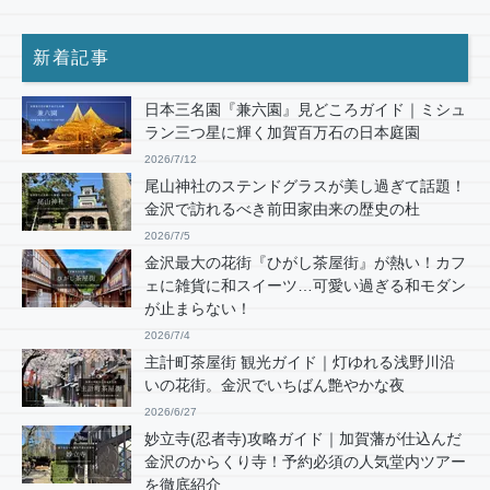
新着記事
日本三名園『兼六園』見どころガイド｜ミシュ
ラン三つ星に輝く加賀百万石の日本庭園
2026/7/12
尾山神社のステンドグラスが美し過ぎて話題！
金沢で訪れるべき前田家由来の歴史の杜
2026/7/5
金沢最大の花街『ひがし茶屋街』が熱い！カフ
ェに雑貨に和スイーツ…可愛い過ぎる和モダン
が止まらない！
2026/7/4
主計町茶屋街 観光ガイド｜灯ゆれる浅野川沿
いの花街。金沢でいちばん艶やかな夜
2026/6/27
妙立寺(忍者寺)攻略ガイド｜加賀藩が仕込んだ
金沢のからくり寺！予約必須の人気堂内ツアー
を徹底紹介